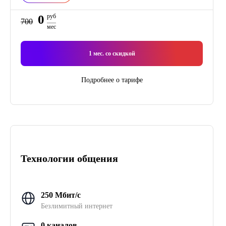
0
руб
700
мес
1
мес. со скидкой
Подробнее о тарифе
Технологии общения
250 Мбит/с
Безлимитный интернет
0 каналов