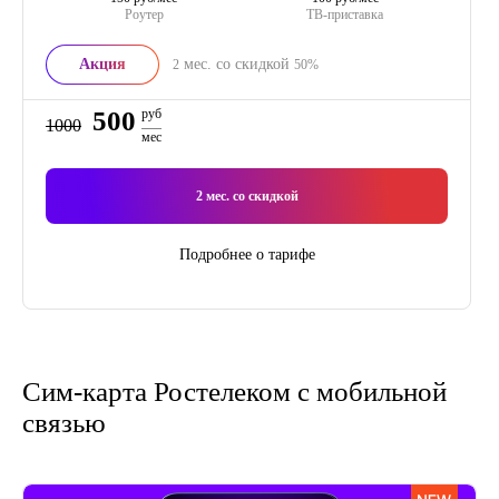
Роутер
ТВ-приставка
Акция
мес. со скидкой
2
50%
500
руб
1000
мес
2
мес. со скидкой
Подробнее о тарифе
Сим-карта Ростелеком с мобильной
связью