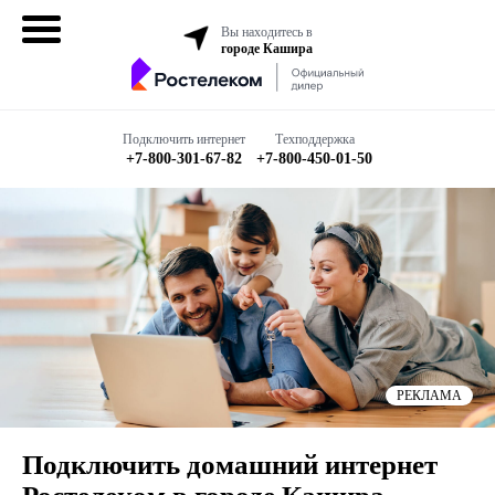
Вы находитесь в
городе Кашира
Домашний
интернет
Подключить интернет
Техподдержка
+7-800-301-67-82
+7-800-450-01-50
Интернет + ТВ
Все в одном
Все тарифы
Мобильная
связь
РЕКЛАМА
Бизнесу
Подключить домашний интернет
Подключить