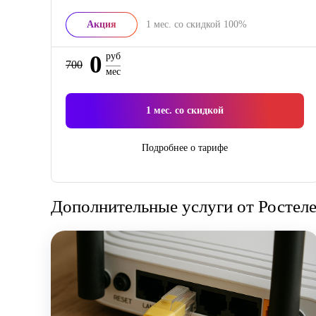
Акция
1
мес. со скидкой
100%
0
руб
700
мес
1
мес. со скидкой
Подробнее о тарифе
Дополнительные услуги от Ростел