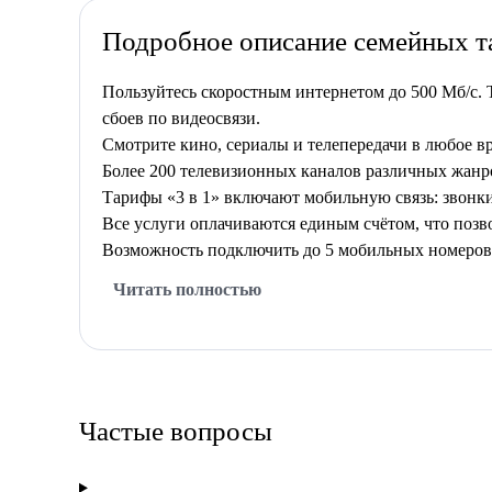
Подробное описание семейных т
Пользуйтесь скоростным интернетом до 500 Мб/с. 
сбоев по видеосвязи.
Смотрите кино, сериалы и телепередачи в любое в
Более 200 телевизионных каналов различных жанро
Тарифы «3 в 1» включают мобильную связь: звонки
Все услуги оплачиваются единым счётом, что позв
Возможность подключить до 5 мобильных номеров 
Читать полностью
Тарифы Ростелеком подключаются всего за 1-3 д
контроль и статический IP адрес. Предусмотрена
тарифы: до 100% на первый месяц после подклю
Частые вопросы
Абоненты могут настроить группу «Семья». Сем
СМС и мобильного интернета. Плата за первый и