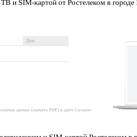
ТВ и SIM-картой от Ростелеком в городе
нальных данных (
скачать PDF
) и даёте Согласие
елевидением и SIM-картой Ростелеком в 