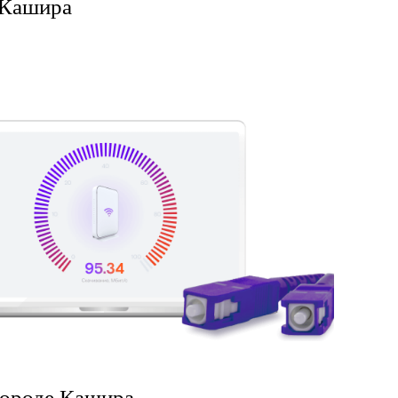
 Кашира
городе Кашира