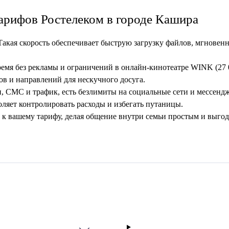
арифов Ростелеком в городе Кашира
Такая скорость обеспечивает быструю загрузку файлов, мгновен
ремя без рекламы и ограничений в онлайн-кинотеатре WINK (27 
в и направлений для нескучного досуга.
, СМС и трафик, есть безлимиты на социальные сети и мессенд
оляет контролировать расходы и избегать путаницы.
к вашему тарифу, делая общение внутри семьи простым и выго
ня. Помимо базовых услуг, пользователи могут добавить полез
 аренда и рассрочка оборудования — роутеров и ТВ-приставок на
чения и до 50% — на первые несколько месяцев.
ейная группа Ростелеком объединяет до пяти номеров. Участник
 второй номер уже включена в стоимость основного тарифа, тре