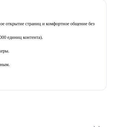
ное открытие страниц и комфортное общение без
000 единиц контента).
жеры.
дным.
ные функции: видеонаблюдение, родительский
 льготных условиях. Ростелеком дает скидки на
и совместно используют общий пакет минут,
тий и четвёртый номер добавляются за