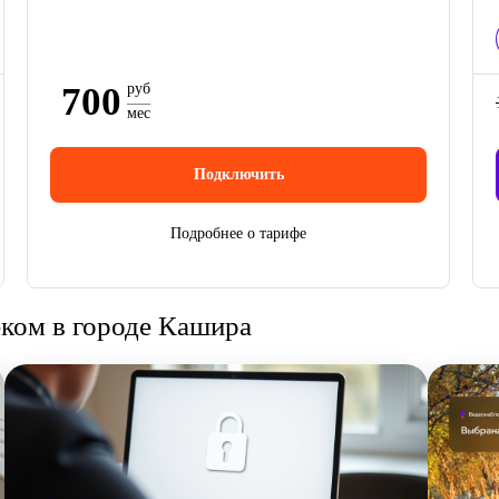
700
руб
мес
Подключить
Подробнее о тарифе
еком в городе Кашира