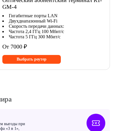
Оптический абонентский терминал RT-
GM-4
Гигабитные порты LAN
Двухдиапазонный Wi-Fi
Скорость передачи данных:
Частота 2,4 ГГц 100 Мбит/с
Частота 5 ГГц 300 Мбит/с
От 7000 ₽
Выбрать роутер
шира
ум выгоды при
фа «3 в 1»,