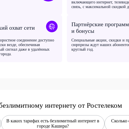
включающего интернет, телевид
связь, с максимальной скидкой 
Партнёрские програм
ий охват сети
и бонусы
оростное соединение доступно
Специальные акции, скидки и п
ски везде, обеспечивая
сюрпризы ждут наших абоненто
ый сигнал даже в удалённых
круглый год.
города.
безлимитному интернету от Ростелеком
В каких тарифах есть безлимитный интернет в
Сколько 
городе Кашира?