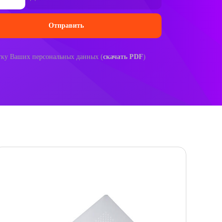
отку Ваших персональных данных (
скачать PDF
)