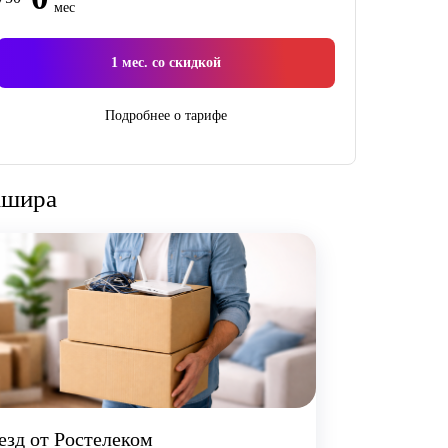
мес
1
мес. со скидкой
Подробнее о тарифе
ашира
езд от Ростелеком