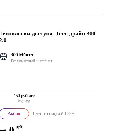
Технологии доступа. Тест-драйв 300
2.0
300 Мбит/с
Безлимитный интернет
150 руб/мес
Роутер
Акция
1
мес. со скидкой
100%
0
руб
750