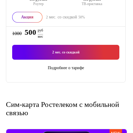
Роутер
ТВ-приставка
Акция
мес. со скидкой
2
50%
500
руб
1000
мес
2
мес. со скидкой
Подробнее о тарифе
Сим-карта Ростелеком с мобильной
связью