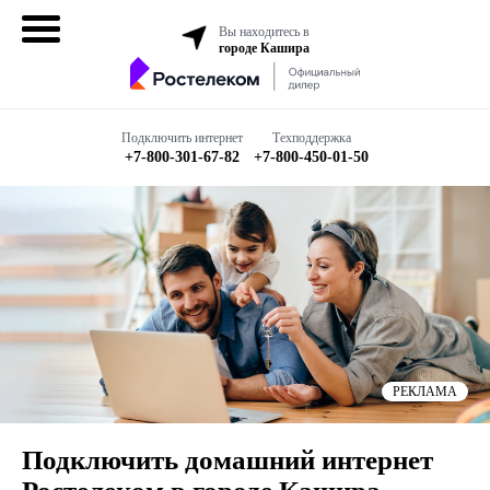
Вы находитесь в
городе Кашира
Домашний
интернет
Подключить интернет
Техподдержка
+7-800-301-67-82
+7-800-450-01-50
Интернет + ТВ
Все в одном
Все тарифы
Мобильная
связь
РЕКЛАМА
Бизнесу
Подключить домашний интернет
Подключить