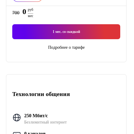
0
руб
700
мес
1
мес. со скидкой
Подробнее о тарифе
Технологии общения
250 Мбит/с
Безлимитный интернет
0 каналов